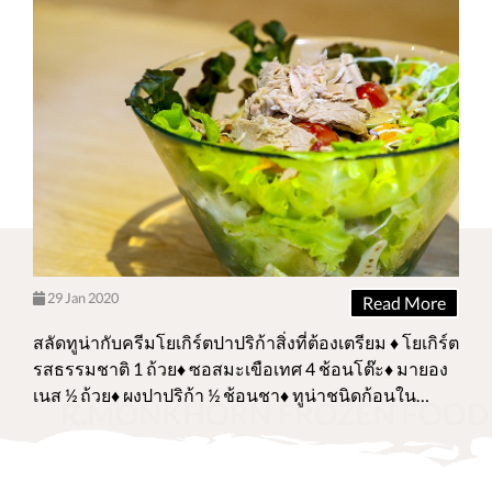
ที่ติด 1 ใน 5 ของอาหารทะเลที่มีคนบริโภคทั่วโลก ทั้งนี้
ปลาทูน่ามีทั้งหมด 40 สายพันธุ์ มีเพียงแค่ 5 สายพันธุ์
เท่านั้นที่นิยมนำมาบริโภคกัน คือ ปลาทูน่าพันธุ์ครีบยาว
ปลาทูน่าพันธุ์ตาโต ปลาทูน่าพันธุ์ครีบน้ำเงิน ปลาทูน่า
ท้องแถบ และปลาทูน่าพันธุ์ครีบเหลือง ในรายงานของกรี
นพีช ระบุรายละเอียดของแต่ละสายพันธุ์ไว้ดังนี้ ปลาทูน่า
พันธุ์ครีบยาว (Albacore Tuna) พบในผลิตภัณฑ์หลายรูป
แบบ ตั้งแต่ กระป๋อง รมควัน และสด สถานะใกล้ถูก
คุกคาม เนื่องจากจำนวนประชากรลดลงอย่างรวดเร็ว
และบางชนิดมีการประมงเกินขนาด ปลาทูน่าพันธุ์
ตาโต (Bigeye Tuna) นิยมนำมาทำสเต็กทูน่า ซูชิ หรือซาชิ
29 Jan 2020
Read More
มิ แต่ปลาทูน่าตาโตขนาดเล็กสามารถนำมาทำปลากระ
ป๋อง สถานะอย่างเป็นทางการคือเสี่ยง และเพิ่งเข้าภาวะ
สลัดทูน่ากับครีมโยเกิร์ตปาปริก้าสิ่งที่ต้องเตรียม ♦ โยเกิร์ต
ใกล้สูญพันธุ์ด้วยประชากรที่ลดลงและบางชนิดมีการ
รสธรรมชาติ 1 ถ้วย♦ ซอสมะเขือเทศ 4 ช้อนโต๊ะ♦ มายอง
ประมงเกินขนาด ปลาทูน่าพันธุ์ครีบน้ำเงิน (Bluefin
เนส ½ ถ้วย♦ ผงปาปริก้า ½ ช้อนชา♦ ทูน่าชนิดก้อนใน
Tuna) เป็นสัญลักษณ์ของปลาทูน่าที่มีมูลค่าเชิงพาณิชย์สูง
น้ำมันพืช 1 กระป๋อง♦ ผักสลัดตามชอบ วิธีทำ 1. ผสมโย
ที่สุด ปลาทูน่าสายพันธุ์นี้มีสามชนิด ได้แก่ แอตแลนติก
เกิร์ตรสธรรมชาติกับซอสมะเขือเทศ มายองเนส และผง
แปซิฟิก และเซาเทอร์น พบได้ในร้านอาหารญี่ปุ่นระดับ
ปาปริก้า คนผสมให้เข้ากัน เตรียมไว้2. จัดเนื้อปลาทูน่า