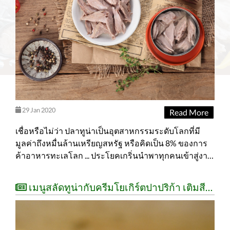
29 Jan 2020
Read More
เชื่อหรือไม่ว่า ปลาทูน่าเป็นอุตสาหกรรมระดับโลกที่มี
มูลค่าถึงหมื่นล้านเหรียญสหรัฐ หรือคิดเป็น 8% ของการ
ค้าอาหารทะเลโลก ... ประโยคเกริ่นนำพาทุกคนเข้าสู่งาน
แถลงข่าว “จากทะเลสู่กระป๋อง:การจัดอันดับความยั่งยืน
ของผลิตภัณฑ์ปลาทูน่ากระป๋องไทย” ของ ธารา บัวคำศรี
เมนูสลัดทูน่ากับครีมโยเกิร์ตปาปริก้า เติมสีสันให้กับการทานสลัด
ผู้อำนวยการประจำประเทศไทย กรีนพีซ เอเชียตะวันออก
เฉียงใต้ ณ ห้องประชุมหลังสวน1 โรงแรมเซ็นเตอร์พ้อยท์
ชิดลม ธารา บัวคำศรี แสดงตัวเลขในปี 2556 ว่ามีการจับ
ปลาทูน่าถึง 4.6 ล้านตัน ที่สำคัญคือปลาทูน่าคือสัตว์ทะเล